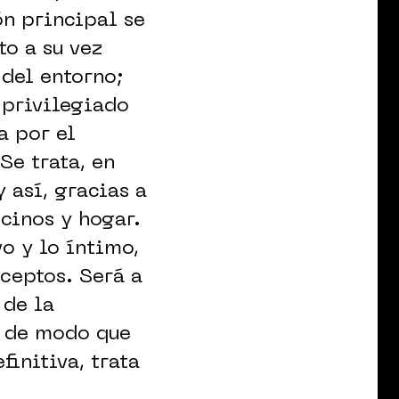
ón principal se
to a su vez
 del entorno;
o privilegiado
a por el
Se trata, en
y así, gracias a
ecinos y hogar.
o y lo íntimo,
ceptos. Será a
 de la
, de modo que
finitiva, trata