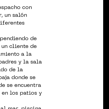
despacho con
r, un salón
iferentes
ependiendo de
 un cliente de
amiento a la
adres y la sala
ido de la
baja donde se
de se encuentra
 en los patios y
 al mar, piscina