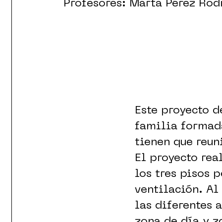
Profesores: Marta Pérez Rod
Este proyecto d
familia formada
tienen que reuni
El proyecto rea
los tres pisos 
ventilación. A
las diferentes 
zona de día y z