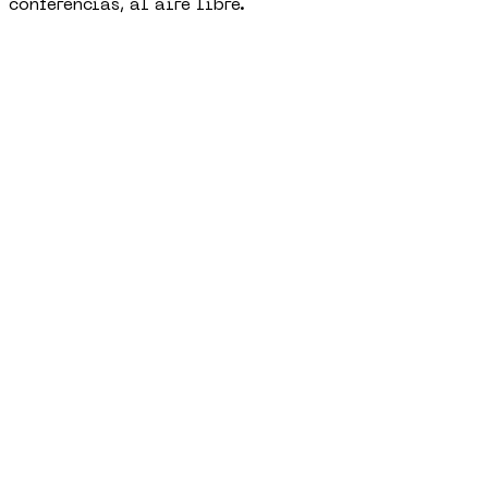
conferencias, al aire libre.
+
LEER MÁS