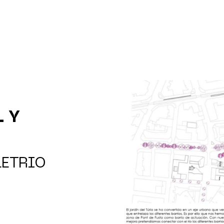
 Y
LETRIO