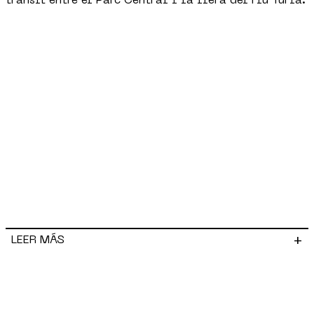
trànsit entre el Parc Central i la llera del riu Túria.
+
LEER MÁS