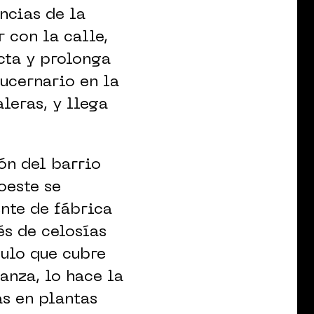
ncias de la
 con la calle,
cta y prolonga
lucernario en la
leras, y llega
ón del barrio
oeste se
ente de fábrica
és de celosías
dulo que cubre
anza, lo hace la
as en plantas