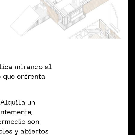
blica mirando al
 que enfrenta
 Alquila un
entemente,
termedio son
les y abiertos