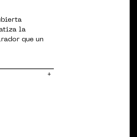
ubierta
atiza la
irador que un
+