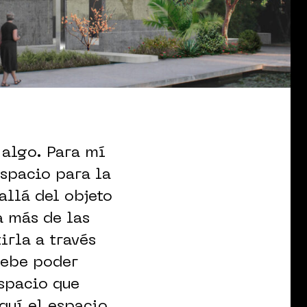
 algo. Para mí
espacio para la
 allá del objeto
a más de las
irla a través
Debe poder
espacio que
quí el espacio