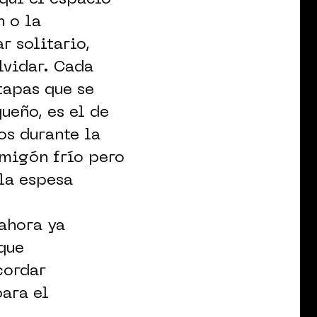
n o la
r solitario,
lvidar. Cada
tapas que se
ueño, es el de
os durante la
rmigón frío pero
 la espesa
 ahora ya
 que
cordar
para el