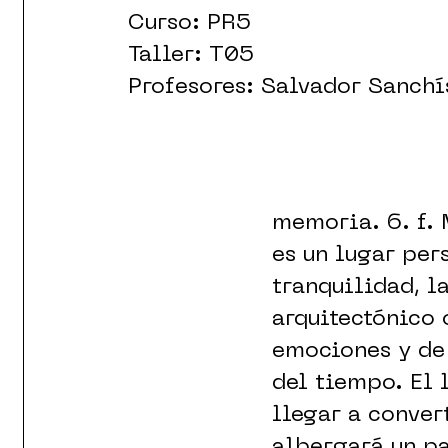
Curso: PR5
Taller: T05
Profesores: Salvador Sanchí
memoria. 6. f. 
es un lugar per
tranquilidad, la
arquitectónico 
emociones y de 
del tiempo. El 
llegar a conver
albergará un pa