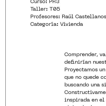
Curso: PR3
Taller: T05
Profesores: Raúl Castellan
Categoría: Vivienda
Comprender, val
definirían nues
Proyectamos un
que no quede co
buscando una s
Constructivame
inspirada en el