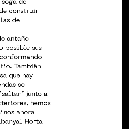
a soga de
de construir
 las de
de antaño
o posible sus
o conformando
atio. También
sa que hay
endas se
saltan” junto a
xteriores, hemos
cinos ahora
abanyal Horta