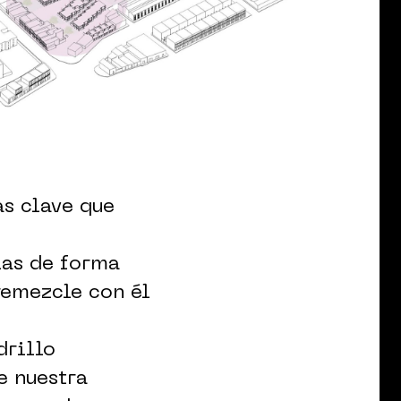
as clave que
ias de forma
remezcle con él
drillo
e nuestra