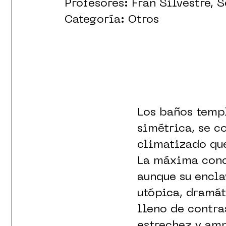
Profesores: Fran Silvestre, 
Categoría: Otros
Los baños templ
simétrica, se c
climatizado que
La máxima conce
aunque su encla
utópica, dramát
lleno de contra
estrechez y amp