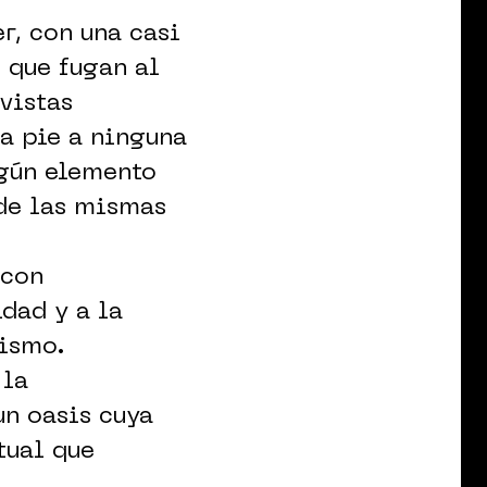
r, con una casi
 que fugan al
 vistas
da pie a ninguna
ngún elemento
sde las mismas
 con
dad y a la
nismo.
 la
un oasis cuya
tual que