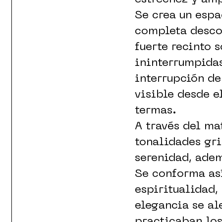
Se crea un espa
completa descon
fuerte recinto s
ininterrumpidas
interrupción de
visible desde e
termas.
A través del m
tonalidades gri
serenidad, ade
Se conforma as
espiritualidad, 
elegancia se al
practicaban lo