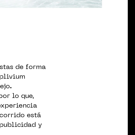
estas de forma
mplivium
ejo.
por lo que,
experiencia
ecorrido está
 publicidad y