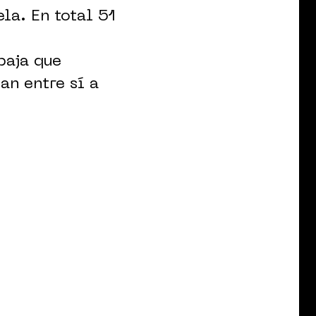
la. En total 51
baja que
an entre sí a