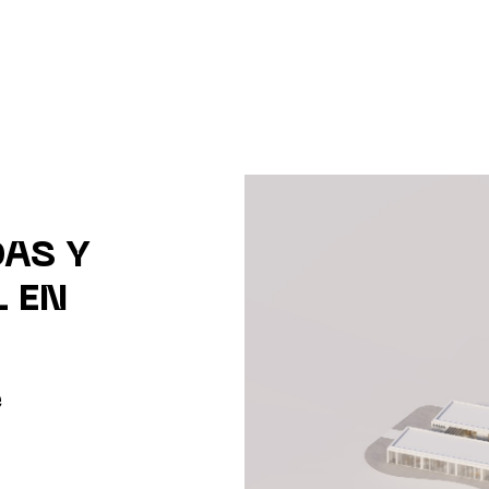
DAS Y
L EN
e