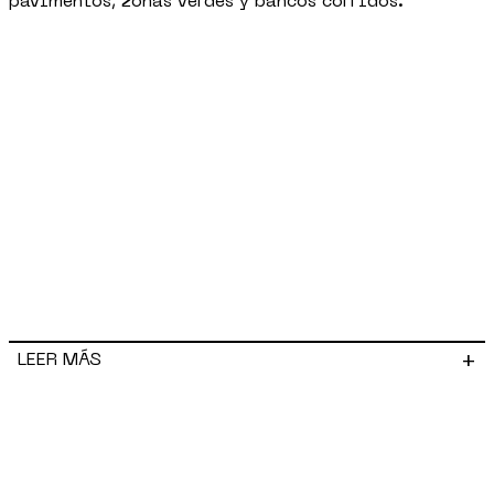
pavimentos, zonas verdes y bancos corridos.
+
LEER MÁS