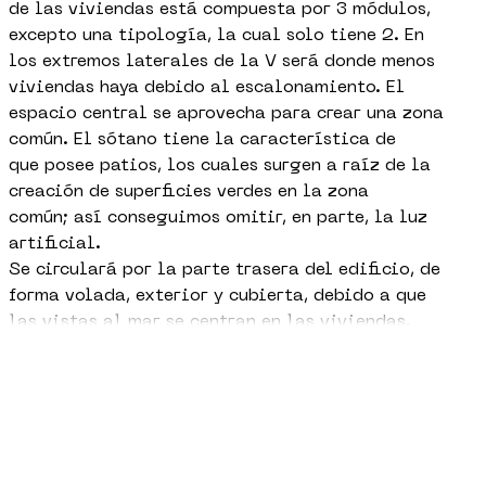
de las viviendas está compuesta por 3 módulos,
excepto una tipología, la cual solo tiene 2. En
los extremos laterales de la V será donde menos
viviendas haya debido al escalonamiento. El
espacio central se aprovecha para crear una zona
común. El sótano tiene la característica de
que posee patios, los cuales surgen a raíz de la
creación de superficies verdes en la zona
común; así conseguimos omitir, en parte, la luz
artificial.
Se circulará por la parte trasera del edificio, de
forma volada, exterior y cubierta, debido a que
las vistas al mar se centran en las viviendas.
Una estructura porticada de hormigón armado
+
LEER MÁS
dotará estabilidad al edificio. Los muros,
también de hormigón, disponen de una cámara de
aire, además de un trasdosado exterior a
forma de tablas.