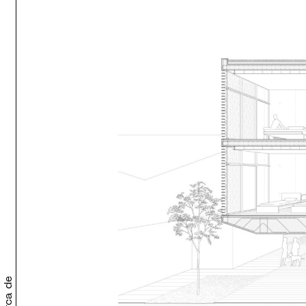
elevado sobre p
conforma
mediante plano
también se
relaciona con l
Acerca de