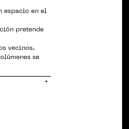
n espacio en el
nción pretende
os vecinos.
volúmenes se
terpreta el
+
privado
acto de