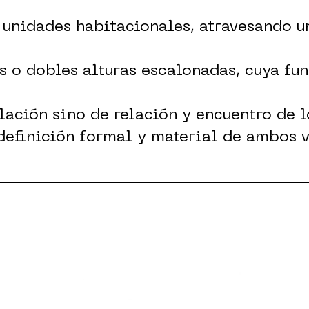
 unidades habitacionales, atravesando u
s o dobles alturas escalonadas, cuya fu
ulación sino de relación y encuentro de l
 definición formal y material de ambos 
pio de la arquitectura moderna, que rein
barrio. Además, en el caso del volumen 
na
ia brutalista, formando un volumen comp