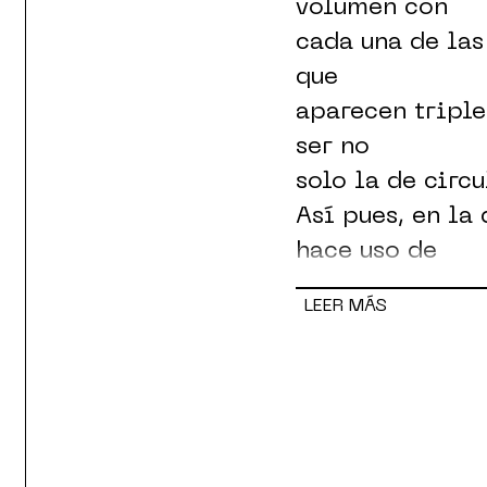
volumen con
cada una de las
que
aparecen triple
ser no
solo la de circ
Así pues, en la
hace uso de
un lenguaje pro
LEER MÁS
pasado
industrial del 
encontramos u
clara referenc
hormigón visto