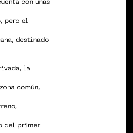
 cuenta con unas
, pero el
zana, destinado
ivada, la
 zona común,
rreno,
o del primer