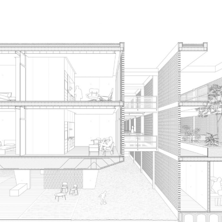
ilotis, mientras que el volumen de relac
s y paños de celosía cerámica, cuya ma
as preexistencias.