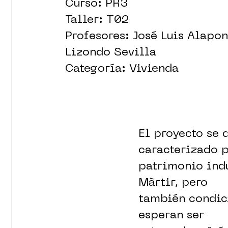
Curso: PR3
Taller: T02
Profesores: José Luis Alapo
Lizondo Sevilla
Categoría: Vivienda
El proyecto se 
caracterizado p
patrimonio indu
Màrtir, pero
también condici
esperan ser