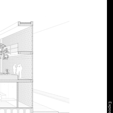
ión se
terialidad