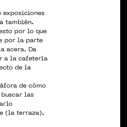
e exposiciones
za también.
esto por lo que
e por la parte
la acera. Da
r a la cafetería
ecto de la
etáfora de cómo
 buscar las
arlo
e (la terraza).