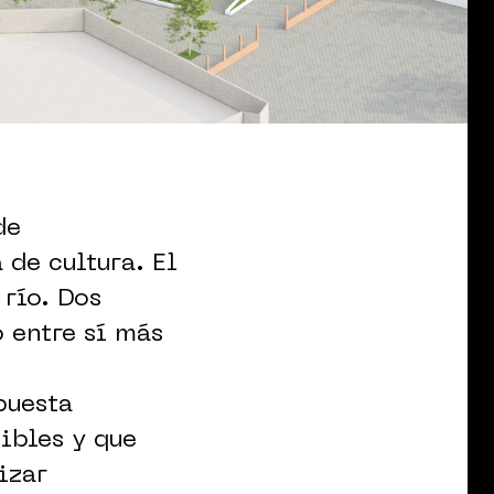
de
 de cultura. El
 río. Dos
o entre sí más
puesta
ibles y que
izar