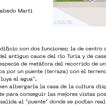
Cabedo Marti
edificio con dos funciones; la de centro 
del antiguo cauce del río Turia y de casa
 especie de metáfora del recorrido de un
s por un puente (terraza) con el terren
fluya el agua”.
en albergaría la casa de la cultura dis
e para conseguir las mejores vistas pos
salida al “puente” donde se podían real