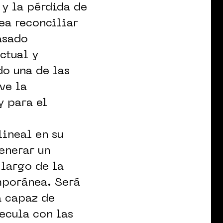
 y la pérdida de
ea reconciliar
asado
ctual y
o una de las
ve la
y para el
lineal en su
generar un
 largo de la
mporánea. Será
a capaz de
ecula con las