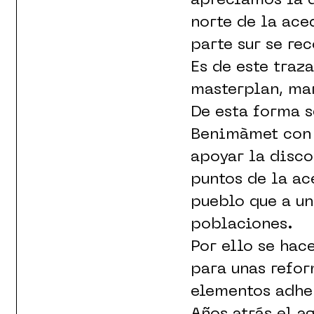
apreciamos la d
norte de la ace
parte sur se re
Es de este traz
masterplan, ma
De esta forma s
Benimàmet con l
apoyar la disco
puntos de la ac
pueblo que a un
poblaciones.
Por ello se hac
para unas refor
elementos adher