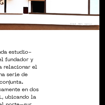
nda estudio-
el fundador y
a relacionar el
na serie de
conjunta.
icamente en dos
L, ubicando la
el norte–sur.