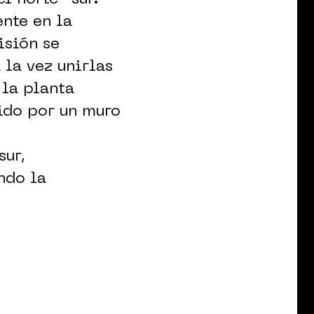
ente en la
isión se
 la vez unirlas
 la planta
ido por un muro
sur,
ndo la