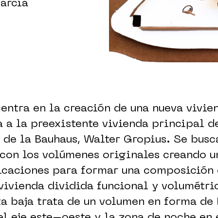
García
centra en la creación de una nueva vivie
 a la preexistente vivienda principal d
 de la Bauhaus, Walter Gropius. Se busc
con los volúmenes originales creando u
icaciones para formar una composición 
vivienda dividida funcional y volumétr
ta baja trata de un volumen en forma de 
el eje este–oeste y la zona de noche en 